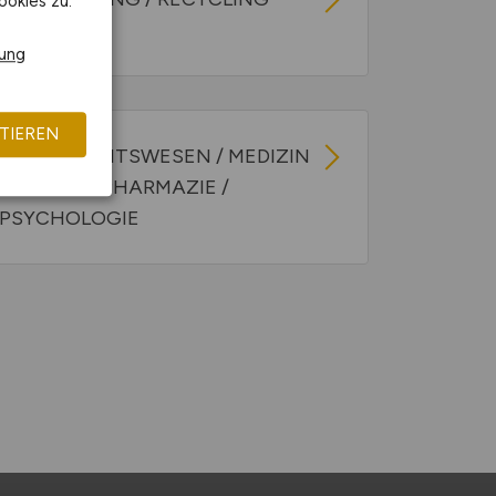
ookies zu.
rung
TIEREN
GESUNDHEITSWESEN / MEDIZIN
/ PFLEGE / PHARMAZIE /
PSYCHOLOGIE