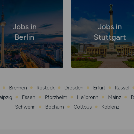
Jobs in
Jobs in
Berlin
Stuttgart
Bremen
Rostock
Dresden
Erfurt
Kassel
eipzig
Essen
Pforzheim
Heilbronn
Mainz
D
Schwerin
Bochum
Cottbus
Koblenz