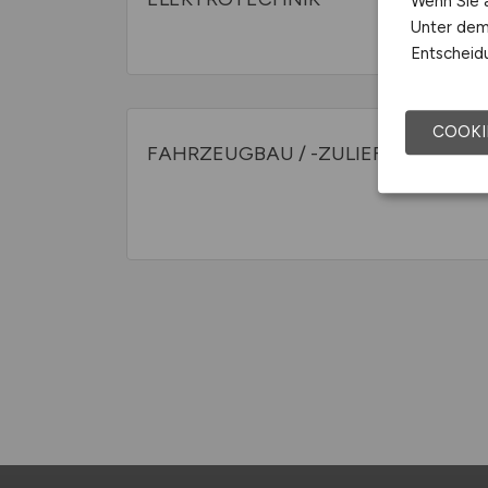
Wenn Sie a
Unter dem 
Entscheidu
COOKI
FAHRZEUGBAU / -ZULIEFERER