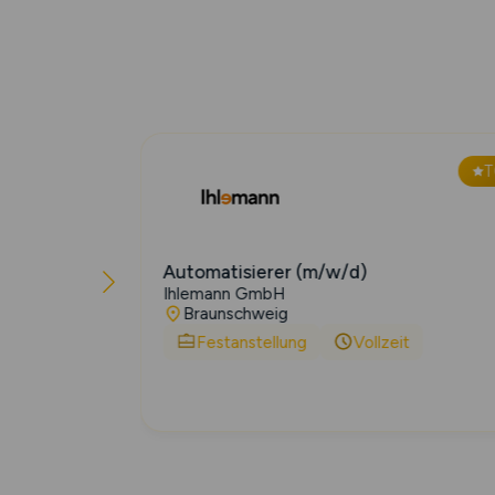
TOP
) für ERP-
Automatisierer (m/w/d)
Ihlemann GmbH
ata...
Braunschweig
Festanstellung
Vollzeit
t