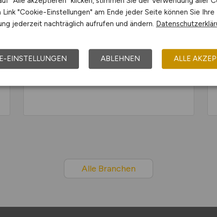
uf "Alle akzeptieren" klicken, stimmen Sie der Verwendung aller C
WASSERVERSORGUNG
Link "Cookie-Einstellungen" am Ende jeder Seite können Sie Ihre
ng jederzeit nachträglich aufrufen und ändern.
Datenschutzerklä
E-EINSTELLUNGEN
ABLEHNEN
ALLE AKZEP
FINANZ- UND
VERSICHERUNGSWIRTSCHAFT
Alle Branchen