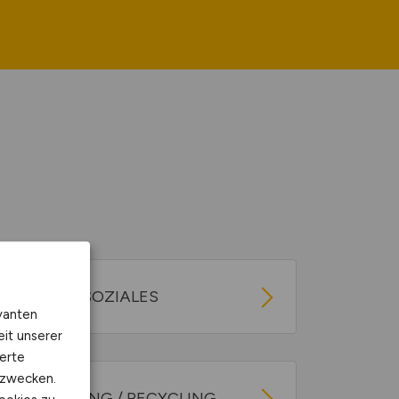
BILDUNG / SOZIALES
vanten
eit unserer
erte
kzwecken.
ENTSORGUNG / RECYCLING