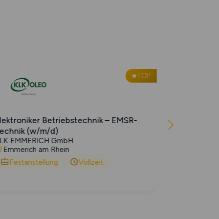
TOP
lektroniker Betriebstechnik – EMSR-
Lagermitar
Fresh Facto
echnik (w/m/d)
Braak
LK EMMERICH GmbH
Emmerich am Rhein
Festanst
Festanstellung
Vollzeit