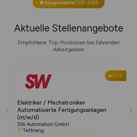
Ausgewählte
TOP JOBS
Aktuelle Stellenangebote
Empfohlene Top-Positionen bei führenden
Arbeitgebern
P
TOP
Elektriker / Mechatroniker
Automatisierte Fertigungsanlagen
(m/w/d)
SW Automation GmbH
Tettnang