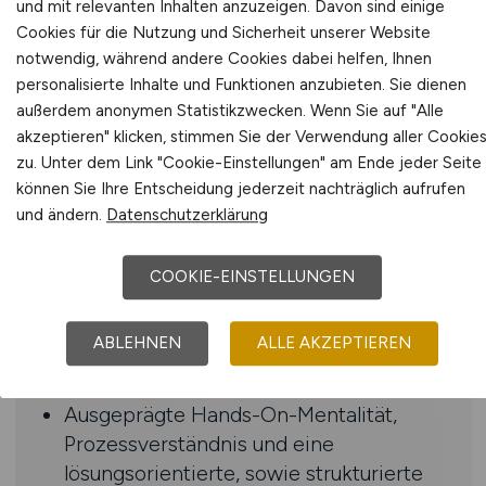
und mit relevanten Inhalten anzuzeigen. Davon sind einige
Profil
Cookies für die Nutzung und Sicherheit unserer Website
notwendig, während andere Cookies dabei helfen, Ihnen
Einschlägige IT-Ausbildung oder
personalisierte Inhalte und Funktionen anzubieten. Sie dienen
gleichwertige Berufserfahrung
außerdem anonymen Statistikzwecken. Wenn Sie auf "Alle
Relevante Berufserfahrung in der
akzeptieren" klicken, stimmen Sie der Verwendung aller Cookie
Administration heterogener
zu. Unter dem Link "Cookie-Einstellungen" am Ende jeder Seite
Systemlandschaften (Windows,
können Sie Ihre Entscheidung jederzeit nachträglich aufrufen
Linux) sowie im DevOps-Engineering
und ändern.
Datenschutzerklärung
Fundierte Kenntnisse im
Bereich Virtualisierung, vorzugsweise Proxm
COOKIE-EINSTELLUNGEN
Erfahrung im Umgang
mit Containerlösungen (bspw. Docker,
ABLEHNEN
ALLE AKZEPTIEREN
Kubernetes), sowie mit CI/CD-Tools
(z.B. GitLab CI)
Ausgeprägte Hands-On-Mentalität,
Prozessverständnis und eine
lösungsorientierte, sowie strukturierte