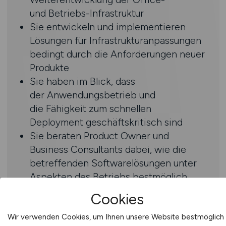
und Betriebs-Infrastruktur
Sie entwickeln und implementieren
Lösungen für Infrastrukturanpassungen
bedingt durch die Anforderungen neuer
Produkte
Sie haben im Blick, dass
der Anwendungsbetrieb und
die Fähigkeit zum schnellen
Deployment geschäftskritisch sind
Sie beraten Product Owner und
Business Consultants dabei, wie die
betreffenden Softwarelösungen unter
Aspekten des Betriebs bestmöglich
weiterentwickelt und beim Kunden in
Cookies
den Einsatz gebracht werden können
Wir verwenden Cookies, um Ihnen unsere Website bestmöglich