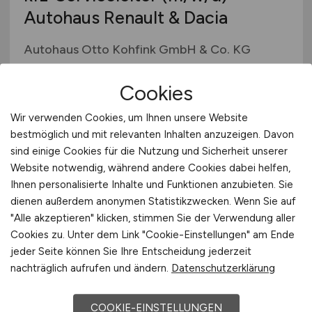
Autohaus Renault & Dacia
Autohaus Otto Kohfink GmbH & Co. KG
heute
Cookies
Bietigheim-Bissingen
Wir verwenden Cookies, um Ihnen unsere Website
bestmöglich und mit relevanten Inhalten anzuzeigen. Davon
sind einige Cookies für die Nutzung und Sicherheit unserer
TOP JOB
Website notwendig, während andere Cookies dabei helfen,
Ihnen personalisierte Inhalte und Funktionen anzubieten. Sie
dienen außerdem anonymen Statistikzwecken. Wenn Sie auf
"Alle akzeptieren" klicken, stimmen Sie der Verwendung aller
Cookies zu. Unter dem Link "Cookie-Einstellungen" am Ende
jeder Seite können Sie Ihre Entscheidung jederzeit
Homeoffice UI-Tester
(m/w/d)
nachträglich aufrufen und ändern.
Datenschutzerklärung
W3 Personal UG (haftungsbeschränkt)
COOKIE-EINSTELLUNGEN