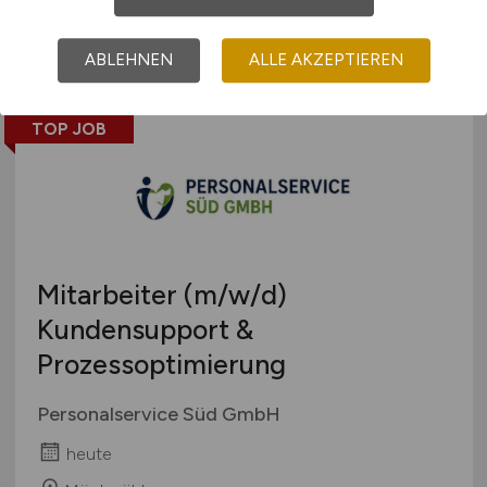
heute
Homeoffice
ABLEHNEN
ALLE AKZEPTIEREN
TOP JOB
Mitarbeiter
(m/w/d)
Kundensupport &
Prozessoptimierung
Personalservice Süd GmbH
heute