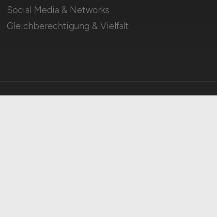
Social Media & Networks
Gleichberechtigung & Vielfalt
HOME
IMPRESSUM
DATENSCHUTZ
COOKIE-EINSTELLUNGEN
AGB
BILDQUELLEN