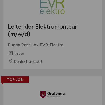
Touristik
Österreich
Umwelt / Natur
Schweiz
Unternehmensberatung / Wirtschaftsprüfung
Europa
Leitender Elektromonteur
Verwaltung
International
(m/w/d)
Gewerbe allgemein
Industrie allgemein
Eugen Reznikov EVR-Elektro
Wirtschaft allgemein
heute
Sonstige
Deutschlandweit
TOP JOB