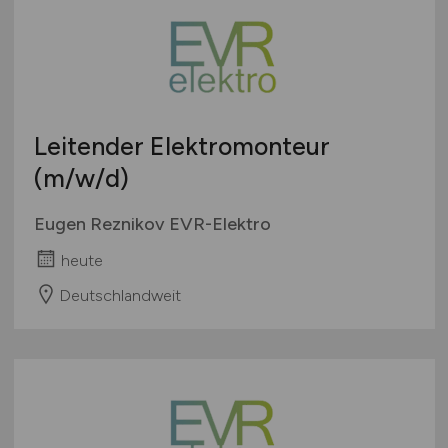
Personalwesen
Thüringen
Technik / Ingenieurwesen
Deutschlandweit
Touristik
Österreich
Umwelt / Natur
Schweiz
Unternehmensberatung / Wirtschaftsprüfung
Europa
Leitender Elektromonteur
Verwaltung
International
(m/w/d)
Gewerbe allgemein
Industrie allgemein
Eugen Reznikov EVR-Elektro
Wirtschaft allgemein
heute
Sonstige
Deutschlandweit