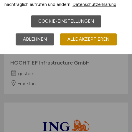
nachträglich aufrufen und ändern.
Datenschutzerklärung
COOKIE-EINSTELLUNGEN
HSE Manager / Fachkraft
Arbeitssicherheit im Bauwesen
ABLEHNEN
ALLE AKZEPTIEREN
(m/w/d)
HOCHTIEF Infrastructure GmbH
gestern
Frankfurt