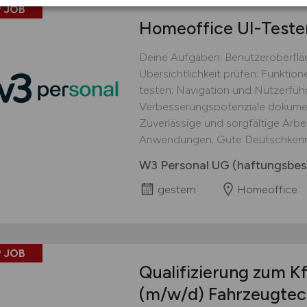
 JOB
Homeoffice UI-Teste
Deine Aufgaben: Benutzeroberflä
Übersichtlichkeit prüfen; Funkti
testen; Navigation und Nutzerführ
Verbesserungspotenziale dokument
Zuverlässige und sorgfältige Arbei
Anwendungen; Gute Deutschkennt
W3 Personal UG (haftungsbes
gestern
Homeoffice
 JOB
Qualifizierung zum K
(m/w/d)
Fahrzeugtec