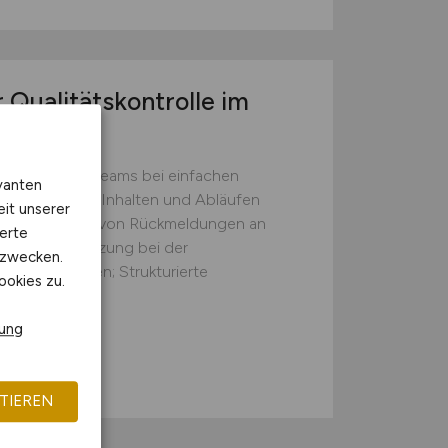
 Qualitätskontrolle im
zung unseres Teams bei einfachen
vanten
 Kontrolle von Inhalten und Abläufen
eit unserer
ten; Weitergabe von Rückmeldungen an
erte
gen; Unterstützung bei der
kzwecken.
beitsschritten; Strukturierte
ookies zu.
d Abläufe...
rung
TIEREN