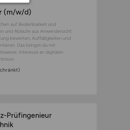
r
(m/w/d)
chen auf Bedienbarkeit und
onen und Abläufe aus Anwendersicht
ung bewerten; Auffälligkeiten und
ieren. Das bringst du mit:
tsweise; Interesse an digitalen
nisse...
chränkt)
fz-Prüfingenieur
hnik