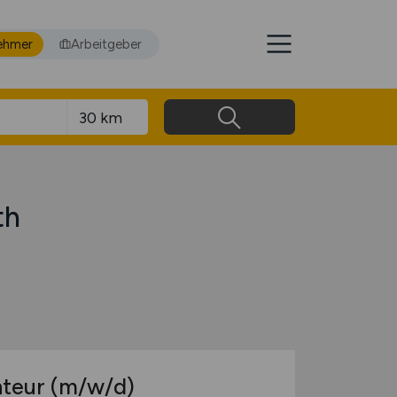
ehmer
Arbeitgeber
th
nteur
(m/w/d)