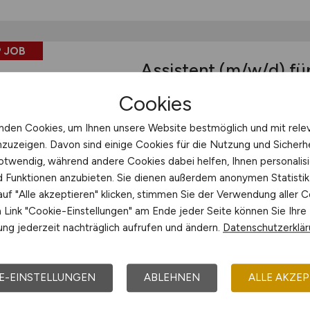
 JOB
Assistent
(m/w/d)
für
HomeOffice
Cookies
Ihre Aufgaben bei uns: Unterstüt
nden Cookies, um Ihnen unsere Website bestmöglich und mit rele
Prüfschritten nach klarer Vorgabe;
nzuzeigen. Davon sind einige Cookies für die Nutzung und Sicherh
anhand leicht verständlicher Lis
otwendig, während andere Cookies dabei helfen, Ihnen personalisi
zuständige Kolleginnen und Kolle
nd Funktionen anzubieten. Sie dienen außerdem anonymen Statisti
ordentlichen Dokumentation von Ar
uf "Alle akzeptieren" klicken, stimmen Sie der Verwendung aller C
Bearbeitung einfacher Prozesse un
Link "Cookie-Einstellungen" am Ende jeder Seite können Sie Ihre
ng jederzeit nachträglich aufrufen und ändern.
Datenschutzerklä
ScaleXperts GmbH
gestern
Remote
E-EINSTELLUNGEN
ABLEHNEN
ALLE AKZEP