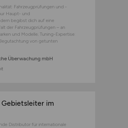
nalität: Fahrzeugprüfungen und -
nur Haupt- und
ern begibst dich auf eine
lfalt der Fahrzeugprüfungen – an
arken und Modelle; Tuning-Expertise:
nd Begutachtung von getunten
ische Überwachung mbH
it
 Gebietsleiter im
)
e Distributor für internationale