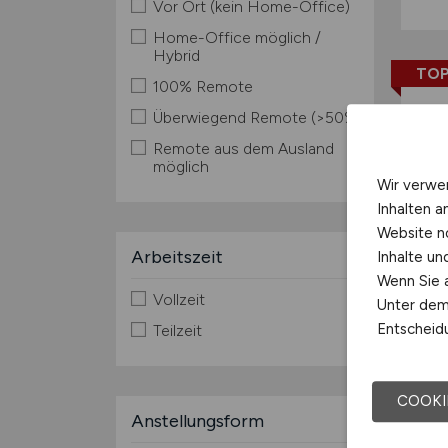
Vor Ort (kein Home-Office)
Home-Office möglich /
Hybrid
TOP
100% Remote
Überwiegend Remote (>50%)
Remote aus dem Ausland
möglich
Wir verwe
Inhalten a
Website n
Arbeitszeit
Inhalte u
Wenn Sie a
Vollzeit
Unter dem 
Entscheidu
Teilzeit
COOKI
Anstellungsform