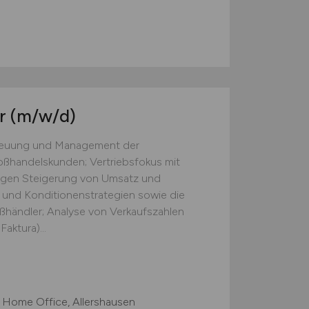
er
(m/w/d)
treuung und Management der
ßhandelskunden; Vertriebsfokus mit
tigen Steigerung von Umsatz und
 und Konditionenstrategien sowie die
ßhändler; Analyse von Verkaufszahlen
aktura)...
 Home Office, Allershausen