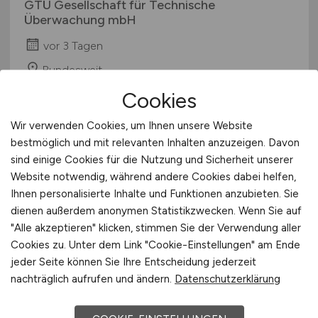
GTÜ Gesellschaft für Technische
Überwachung mbH
vor 3 Tagen
Bundesweit
Cookies
Wir verwenden Cookies, um Ihnen unsere Website
bestmöglich und mit relevanten Inhalten anzuzeigen. Davon
sind einige Cookies für die Nutzung und Sicherheit unserer
Website notwendig, während andere Cookies dabei helfen,
Ihnen personalisierte Inhalte und Funktionen anzubieten. Sie
dienen außerdem anonymen Statistikzwecken. Wenn Sie auf
"Alle akzeptieren" klicken, stimmen Sie der Verwendung aller
Pricing Expert
(m/w/d)
Cookies zu. Unter dem Link "Cookie-Einstellungen" am Ende
jeder Seite können Sie Ihre Entscheidung jederzeit
Hays
nachträglich aufrufen und ändern.
Datenschutzerklärung
vor 3 Tagen
Stuttgart