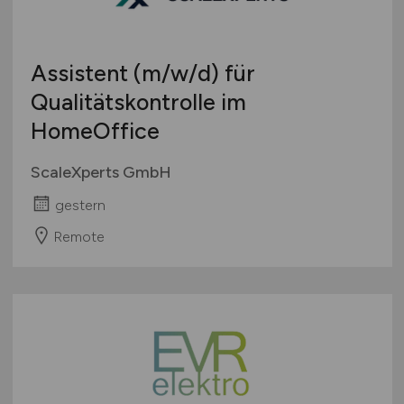
Touristik
Österreich
Umwelt / Natur
Schweiz
Assistent
(m/w/d)
für
Unternehmensberatung / Wirtschaftsprüfung
Europa
Qualitätskontrolle im
Verwaltung
International
HomeOffice
Gewerbe allgemein
Industrie allgemein
ScaleXperts GmbH
Wirtschaft allgemein
gestern
Sonstige
Remote