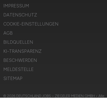
IMPRESSUM
DATENSCHUTZ
COOKIE-EINSTELLUNGEN
AGB
BILDQUELLEN
KI-TRANSPARENZ
BESCHWERDEN
MELDESTELLE
SITEMAP
© 2026 DEUTSCHLAND.JOBS – ZIEGELER MEDIEN GMBH • Alle
Rechte vorbehalten.