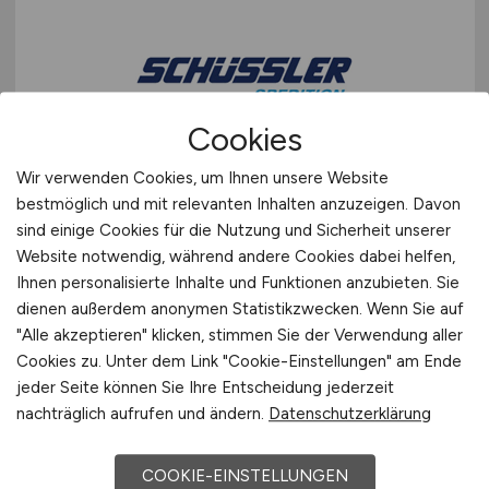
Cookies
LKW-Fahrer CE
(m/w/d)
im
Wir verwenden Cookies, um Ihnen unsere Website
bestmöglich und mit relevanten Inhalten anzuzeigen. Davon
Regional- oder Pendelverkehr
sind einige Cookies für die Nutzung und Sicherheit unserer
Website notwendig, während andere Cookies dabei helfen,
Wilhelm Schüssler Spedition GmbH
Ihnen personalisierte Inhalte und Funktionen anzubieten. Sie
heute
dienen außerdem anonymen Statistikzwecken. Wenn Sie auf
"Alle akzeptieren" klicken, stimmen Sie der Verwendung aller
Heppenheim
Cookies zu. Unter dem Link "Cookie-Einstellungen" am Ende
jeder Seite können Sie Ihre Entscheidung jederzeit
nachträglich aufrufen und ändern.
Datenschutzerklärung
TOP JOB
COOKIE-EINSTELLUNGEN