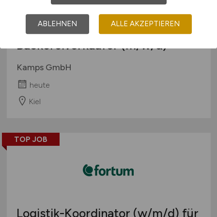
ABLEHNEN
ALLE AKZEPTIEREN
Bäckereiverkäufer
(m/w/d)
Kamps GmbH
heute
Kiel
TOP JOB
Logistik-Koordinator
(w/m/d)
für