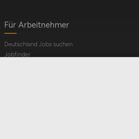
Für Arbeitnehmer
Deutschland Jobs suchen
Jobfinder
Arbeitnehmer Registrierung
Social Media & Networks
Gleichberechtigung & Vielfalt