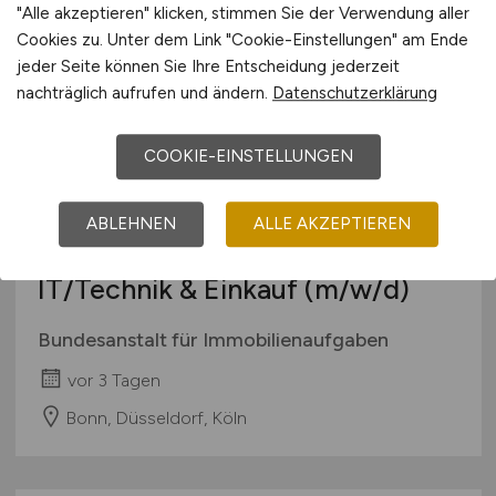
"Alle akzeptieren" klicken, stimmen Sie der Verwendung aller
Cookies zu. Unter dem Link "Cookie-Einstellungen" am Ende
jeder Seite können Sie Ihre Entscheidung jederzeit
nachträglich aufrufen und ändern.
Datenschutzerklärung
COOKIE-EINSTELLUNGEN
Spezialistin / Spezialisten
Schwerpunkt Bau/Immobilien
ABLEHNEN
ALLE AKZEPTIEREN
Wissen mit der Schnittstelle zu
IT/Technik & Einkauf
(m/w/d)
Bundesanstalt für Immobilienaufgaben
vor 3 Tagen
Bonn, Düsseldorf, Köln