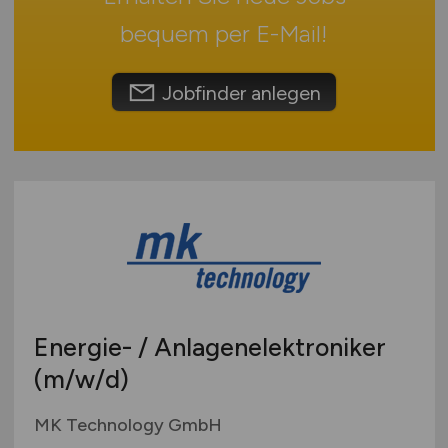
Touristik
Österreich
bequem per
E-Mail
!
Umwelt / Natur
Schweiz
Unternehmensberatung / Wirtschaftsprüfung
Europa
Jobfinder anlegen
Verwaltung
International
Gewerbe allgemein
Industrie allgemein
Wirtschaft allgemein
Sonstige
Energie- / Anlagenelektroniker
(m/w/d)
MK Technology GmbH