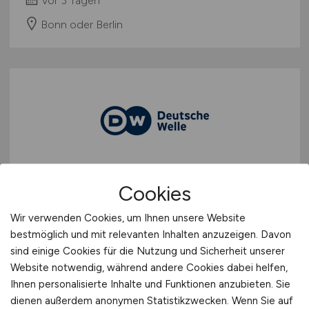
vor 3 Tagen
Bonn oder Berlin
Küchenchef
(w/m/d)
Cookies
Deutsche Welle
Wir verwenden Cookies, um Ihnen unsere Website
bestmöglich und mit relevanten Inhalten anzuzeigen. Davon
vor 3 Tagen
sind einige Cookies für die Nutzung und Sicherheit unserer
Bonn
Website notwendig, während andere Cookies dabei helfen,
Ihnen personalisierte Inhalte und Funktionen anzubieten. Sie
dienen außerdem anonymen Statistikzwecken. Wenn Sie auf