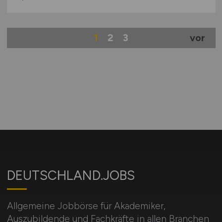
1
2
3
vor
DEUTSCHLAND.JOBS
Allgemeine Jobbörse für Akademiker,
Auszubildende und Fachkräfte in allen Branchen