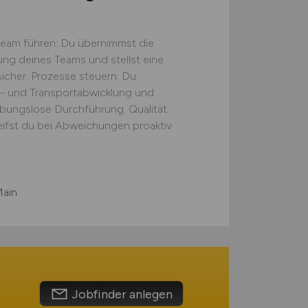
Team führen: Du übernimmst die
tung deines Teams und stellst eine
icher. Prozesse steuern: Du
s- und Transportabwicklung und
eibungslose Durchführung. Qualität
eifst du bei Abweichungen proaktiv
Main
Jobfinder anlegen