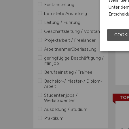
Wenn Sie a
Festanstellung
Unter dem 
befristete Anstellung
Entscheidu
Leitung / Führung
Geschäftsleitung / Vorstand
COOKI
Projektarbeit / Freelancer
Arbeitnehmerüberlassung
geringfügige Beschäftigung /
Minijob
Berufseinstieg / Trainee
Bachelor-/ Master-/ Diplom-
Arbeit
Studentenjobs /
TOP
Werkstudenten
Ausbildung / Studium
Praktikum