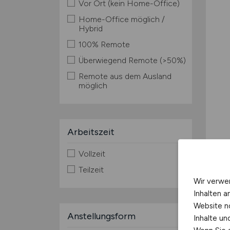
Vor Ort (kein Home-Office)
Home-Office möglich /
Hybrid
100% Remote
Überwiegend Remote (>50%)
Remote aus dem Ausland
möglich
Arbeitszeit
Vollzeit
Teilzeit
Wir verwe
TOP
Inhalten a
Website n
Anstellungsform
Inhalte u