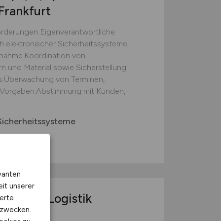
Frankfurt
orderungen Eigenverantwortliche
ch elektronischer Sicherheitssysteme
bnahme.Koordination von
 und Material sowie Sicherstellung
fs.Überwachung von Terminen,
n Vorgaben.Abstimmung mit Kunden,
icherheitssysteme
nkfurt)
vanten
eit unserer
Service Logistik
erte
kzwecken.