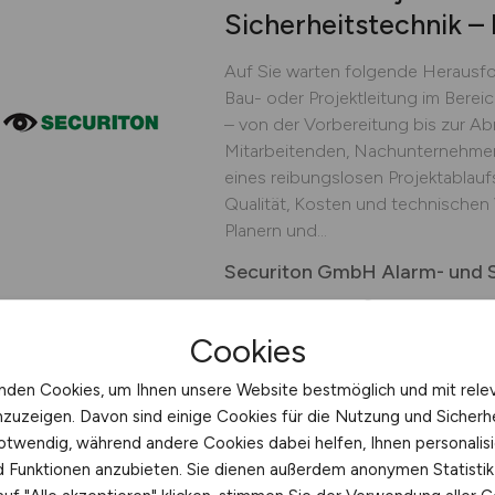
Sicherheitstechnik – 
Auf Sie warten folgende Herausf
Bau- oder Projektleitung im Berei
– von der Vorbereitung bis zur A
Mitarbeitenden, Nachunternehmern
eines reibungslosen Projektablau
Qualität, Kosten und technische
Planern und...
Securiton GmbH Alarm- und S
gestern
Bad Vilbel (Fra
Cookies
nden Cookies, um Ihnen unsere Website bestmöglich und mit rele
 JOB
nzuzeigen. Davon sind einige Cookies für die Nutzung und Sicherh
Teamleiter Customer 
otwendig, während andere Cookies dabei helfen, Ihnen personalisi
nd Funktionen anzubieten. Sie dienen außerdem anonymen Statisti
(w/m/d)