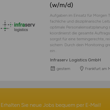
(w/m/d)
Aufgaben im Einsatz für Morgen 
fachliche und disziplinarische Lei
optimale Personaleinsatzplanung s
koordinierst die gesamte Auftrag
sorgst für eine termingerechte, r
sichern: Durch dein Monitoring gr
ein...
Infraserv Logistics GmbH
gestern
Frankfurt am 
Erhalten Sie neue Jobs bequem per
E-Mail
!