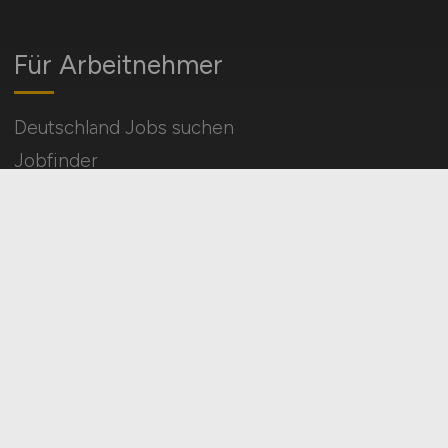
Für Arbeitnehmer
Deutschland Jobs suchen
Jobfinder
Arbeitnehmer Registrierung
Social Media & Networks
Gleichberechtigung & Vielfalt