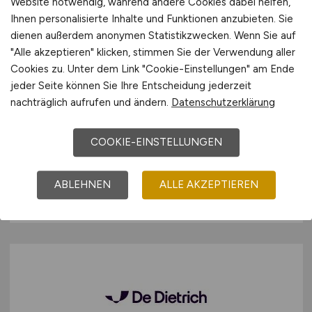
Website notwendig, während andere Cookies dabei helfen,
Mitarbeiter/in
(m/w/d)
im
Ihnen personalisierte Inhalte und Funktionen anzubieten. Sie
Bereich Gesundheitswirtschaft /
dienen außerdem anonymen Statistikzwecken. Wenn Sie auf
"Alle akzeptieren" klicken, stimmen Sie der Verwendung aller
Biotechnologie & Life Sciences in
Cookies zu. Unter dem Link "Cookie-Einstellungen" am Ende
der Abteilung "Industrie,
jeder Seite können Sie Ihre Entscheidung jederzeit
Innovation"
nachträglich aufrufen und ändern.
Datenschutzerklärung
Ministerium für Wirtschaft, Tourismus, Energie
COOKIE-EINSTELLUNGEN
und Klima Rheinland-Pfalz
vor 4 Tagen
ABLEHNEN
ALLE AKZEPTIEREN
Mainz