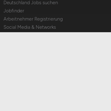
Deutschland Jobs suchen
Jobfinder
Arbeitnehmer Registrierung
Social Media & Networks
Gleichberechtigung & Vielfalt
HOME
IMPRESSUM
DATENSCHUTZ
COOKIE-EINSTELLUNGEN