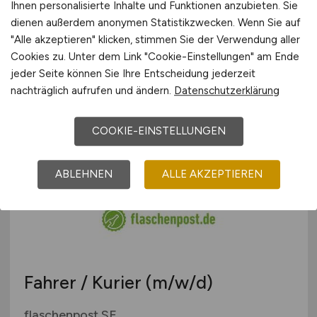
Ihnen personalisierte Inhalte und Funktionen anzubieten. Sie
Manager, Information
dienen außerdem anonymen Statistikzwecken. Wenn Sie auf
Technology EMEA
(m/f/d)
"Alle akzeptieren" klicken, stimmen Sie der Verwendung aller
Cookies zu. Unter dem Link "Cookie-Einstellungen" am Ende
Hygiena Diagnostics GmbH
jeder Seite können Sie Ihre Entscheidung jederzeit
nachträglich aufrufen und ändern.
Datenschutzerklärung
vor 5 Tagen
Potsdam
COOKIE-EINSTELLUNGEN
ABLEHNEN
ALLE AKZEPTIEREN
Fahrer / Kurier
(m/w/d)
flaschenpost SE