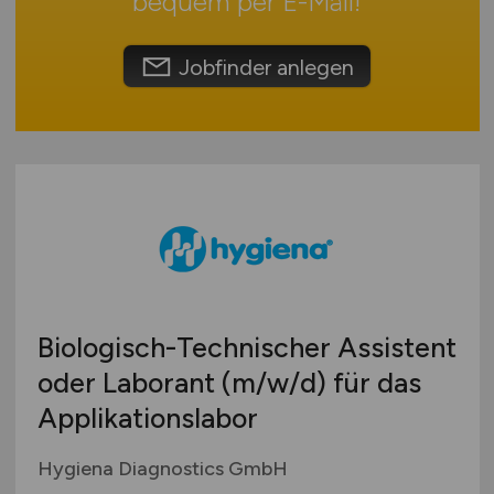
bequem per
E-Mail
!
Touristik
Österreich
Umwelt / Natur
Schweiz
Jobfinder anlegen
Unternehmensberatung / Wirtschaftsprüfung
Europa
Verwaltung
International
Gewerbe allgemein
Industrie allgemein
Wirtschaft allgemein
Sonstige
Biologisch-Technischer Assistent
oder Laborant
(m/w/d)
für das
Applikationslabor
Hygiena Diagnostics GmbH