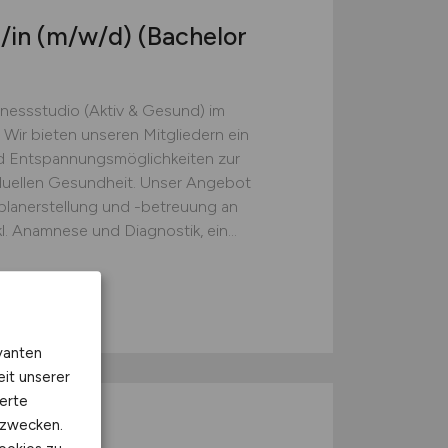
/in
(m/w/d)
(Bachelor
tnessstudio (Aktiv & Gesund) im
 Wir bieten unseren Mitgliedern ein
nd Entspannungsmöglichkeiten zur
iduellen Gesundheit. Unser Angebot
splanerstellung und -betreuung an
Anamnese und Diagnostik, ein...
vanten
eit unserer
erte
M/W/D)
kzwecken.