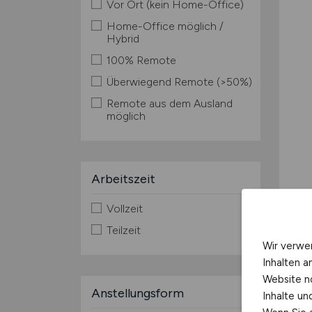
Vor Ort (kein Home-Office)
Home-Office möglich /
Hybrid
100% Remote
Überwiegend Remote (>50%)
Remote aus dem Ausland
möglich
Arbeitszeit
Vollzeit
Teilzeit
Wir verwe
Inhalten a
Website n
Anstellungsform
Inhalte u