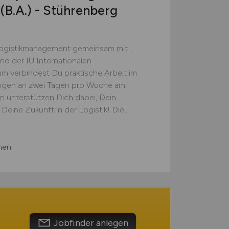
B.A.) - Stührenberg
 Logistikmanagement gemeinsam mit
d der IU Internationalen
m verbindest Du praktische Arbeit im
ngen an zwei Tagen pro Woche am
en unterstützen Dich dabei, Dein
Deine Zukunft in der Logistik! Die...
men
Jobfinder anlegen