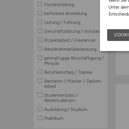
Wenn Sie a
Festanstellung
Unter dem 
befristete Anstellung
Entscheidu
Leitung / Führung
Geschäftsleitung / Vorstand
COOKI
Projektarbeit / Freelancer
Arbeitnehmerüberlassung
geringfügige Beschäftigung /
Minijob
Berufseinstieg / Trainee
Bachelor-/ Master-/ Diplom-
Arbeit
Studentenjobs /
Werkstudenten
Ausbildung / Studium
Praktikum