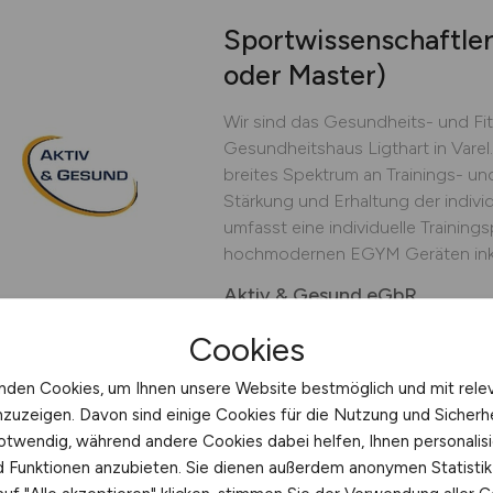
Sportwissenschaftler
oder Master)
Wir sind das Gesundheits- und Fi
Gesundheitshaus Ligthart in Varel.
breites Spektrum an Trainings- u
Stärkung und Erhaltung der indiv
umfasst eine individuelle Training
hochmodernen EGYM Geräten inkl. 
Aktiv & Gesund eGbR
01.08.2026
Varel
Cookies
nden Cookies, um Ihnen unsere Website bestmöglich und mit rele
nzuzeigen. Davon sind einige Cookies für die Nutzung und Sicherh
otwendig, während andere Cookies dabei helfen, Ihnen personalisi
Physiotherapeut/in
(
nd Funktionen anzubieten. Sie dienen außerdem anonymen Statisti