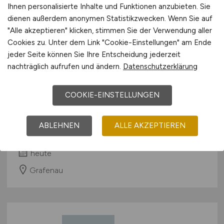
Ihnen personalisierte Inhalte und Funktionen anzubieten. Sie
dienen außerdem anonymen Statistikzwecken. Wenn Sie auf
"Alle akzeptieren" klicken, stimmen Sie der Verwendung aller
Cookies zu. Unter dem Link "Cookie-Einstellungen" am Ende
jeder Seite können Sie Ihre Entscheidung jederzeit
Ortsbaumeister / Stv.
nachträglich aufrufen und ändern.
Datenschutzerklärung
Amtsleitung/ Sachgebietsleitung
Bauwesen Hoch- und Tiefbau
COOKIE-EINSTELLUNGEN
(m/w/d)
ABLEHNEN
ALLE AKZEPTIEREN
Gemeinde Grafenau
heute
Grafenau