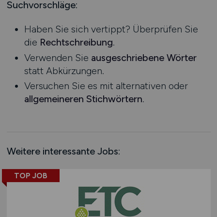
Logistik / Cargo / Transportwesen
Mecklenburg-Vorpommern
Suchvorschläge:
Ausbildung / Studium
Management
Niedersachsen
Praktikum
Haben Sie sich vertippt? Überprüfen Sie
Maschinenbau / Anlagenbau
Nordrhein-Westfalen
die
Rechtschreibung
.
Medien / Kommunikation
Rheinland-Pfalz
Verwenden Sie
ausgeschriebene Wörter
Naturwissenschaften / Life Science
Saarland
statt Abkürzungen.
Öffentlicher Dienst & Verbände
Sachsen
Versuchen Sie es mit alternativen oder
Optik / Feinmechanik
Sachsen-Anhalt
allgemeineren Stichwörtern
.
Personaldienstleistungen
Schleswig-Holstein
Personalwesen
Thüringen
Technik / Ingenieurwesen
Deutschlandweit
Touristik
Österreich
Weitere interessante Jobs:
Umwelt / Natur
Schweiz
Unternehmensberatung / Wirtschaftsprüfung
Europa
TOP JOB
Verwaltung
International
Gewerbe allgemein
Industrie allgemein