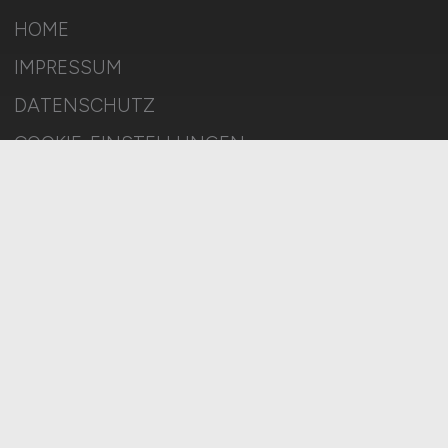
HOME
IMPRESSUM
DATENSCHUTZ
COOKIE-EINSTELLUNGEN
AGB
BILDQUELLEN
KI-TRANSPARENZ
BESCHWERDEN
MELDESTELLE
SITEMAP
© 2026 DEUTSCHLAND.JOBS – ZIEGELER MEDIEN GMBH • Alle