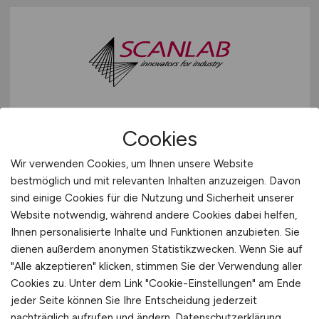
Montagekraft Feinmontage &
Cookies
Baugruppenfertigung
(m/w/d)
Wir verwenden Cookies, um Ihnen unsere Website
SCANLAB GmbH
bestmöglich und mit relevanten Inhalten anzuzeigen. Davon
sind einige Cookies für die Nutzung und Sicherheit unserer
gestern
Website notwendig, während andere Cookies dabei helfen,
Puchheim
Ihnen personalisierte Inhalte und Funktionen anzubieten. Sie
dienen außerdem anonymen Statistikzwecken. Wenn Sie auf
"Alle akzeptieren" klicken, stimmen Sie der Verwendung aller
Cookies zu. Unter dem Link "Cookie-Einstellungen" am Ende
TOP JOB
jeder Seite können Sie Ihre Entscheidung jederzeit
nachträglich aufrufen und ändern.
Datenschutzerklärung