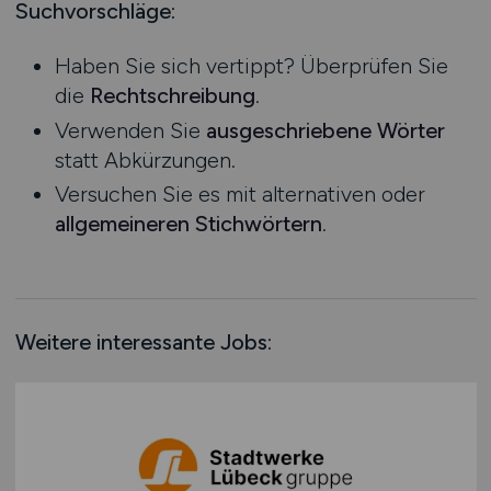
Logistik / Cargo / Transportwesen
Mecklenburg-Vorpommern
Suchvorschläge:
Ausbildung / Studium
Management
Niedersachsen
Praktikum
Haben Sie sich vertippt? Überprüfen Sie
Maschinenbau / Anlagenbau
Nordrhein-Westfalen
die
Rechtschreibung
.
Medien / Kommunikation
Rheinland-Pfalz
Verwenden Sie
ausgeschriebene Wörter
Naturwissenschaften / Life Science
Saarland
statt Abkürzungen.
Öffentlicher Dienst & Verbände
Sachsen
Versuchen Sie es mit alternativen oder
Optik / Feinmechanik
Sachsen-Anhalt
allgemeineren Stichwörtern
.
Personaldienstleistungen
Schleswig-Holstein
Personalwesen
Thüringen
Technik / Ingenieurwesen
Deutschlandweit
Touristik
Österreich
Weitere interessante Jobs:
Umwelt / Natur
Schweiz
Unternehmensberatung / Wirtschaftsprüfung
Europa
Verwaltung
International
Gewerbe allgemein
Industrie allgemein