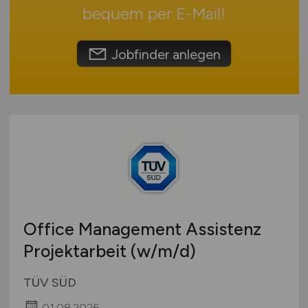
Umwelt / Natur
Schweiz
bequem per
E-Mail
!
Unternehmensberatung / Wirtschaftsprüfung
Europa
Verwaltung
International
Jobfinder anlegen
Gewerbe allgemein
Industrie allgemein
Wirtschaft allgemein
Sonstige
Office Management Assistenz
Projektarbeit
(w/m/d)
TÜV SÜD
01.08.2026