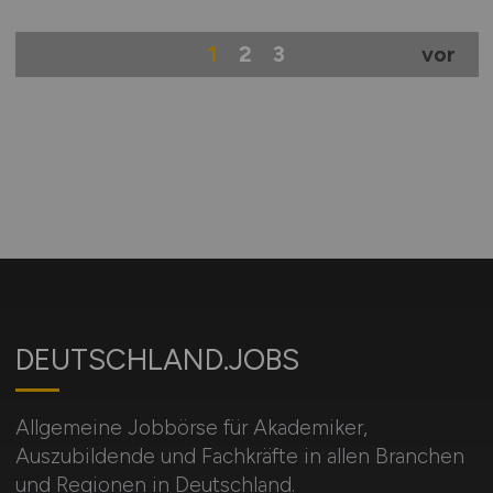
1
2
3
vor
DEUTSCHLAND.JOBS
Allgemeine Jobbörse für Akademiker,
Auszubildende und Fachkräfte in allen Branchen
und Regionen in Deutschland.