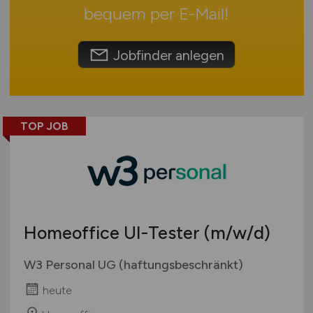
Umwelt / Natur
Schweiz
bequem per
E-Mail
!
Unternehmensberatung / Wirtschaftsprüfung
Europa
Verwaltung
International
Jobfinder anlegen
Gewerbe allgemein
Industrie allgemein
Wirtschaft allgemein
TOP JOB
Sonstige
Homeoffice UI-Tester
(m/w/d)
W3 Personal UG (haftungsbeschränkt)
heute