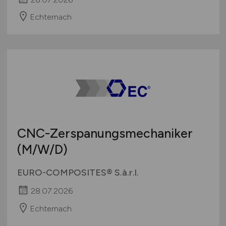
Echternach
CNC-Zerspanungsmechaniker
(M/W/D)
EURO-COMPOSITES® S.à.r.l.
28.07.2026
Echternach