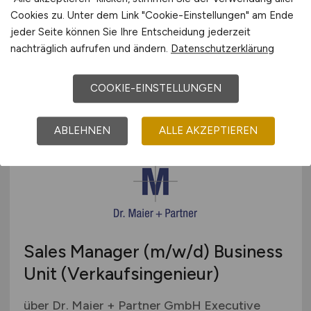
Vertriebsleiter Schweiz
(m/w/d)
Cookies zu. Unter dem Link "Cookie-Einstellungen" am Ende
jeder Seite können Sie Ihre Entscheidung jederzeit
GEDORE Gruppe
nachträglich aufrufen und ändern.
Datenschutzerklärung
vor 5 Tagen
COOKIE-EINSTELLUNGEN
Remscheid
ABLEHNEN
ALLE AKZEPTIEREN
Sales Manager
(m/w/d)
Business
Unit (Verkaufsingenieur)
über Dr. Maier + Partner GmbH Executive