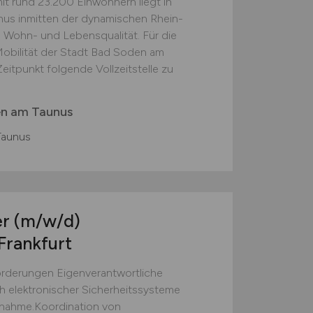
t rund 23.200 Einwohnern liegt in
us inmitten der dynamischen Rhein-
 Wohn- und Lebensqualität. Für die
obilität der Stadt Bad Soden am
itpunkt folgende Vollzeitstelle zu
en am Taunus
Taunus
er
(m/w/d)
Frankfurt
orderungen Eigenverantwortliche
ch elektronischer Sicherheitssysteme
bnahme.Koordination von