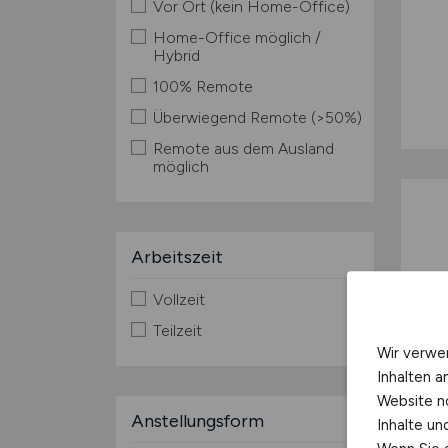
Vor Ort (kein Home-Office)
Home-Office möglich /
Hybrid
100% Remote
Überwiegend Remote (>50%)
Remote aus dem Ausland
möglich
Arbeitszeit
Vollzeit
Teilzeit
Wir verwe
Inhalten a
Website n
Anstellungsform
Inhalte u