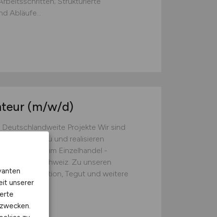
beitsschritten; Strukturierte
d Abläufe...
nteur
(m/w/d)
 Deutschlandweite Projekte Wir sind
B2B-Ladenbau und realisieren
e Unternehmen im Einzelhandel -
ich und der Schweiz. Zu unseren
vanten
las, Jysk, Action, Tegut und weitere
eit unserer
erte
kzwecken.