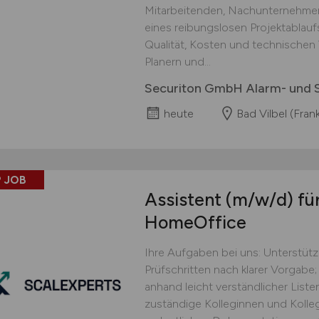
Mitarbeitenden, Nachunternehmern
eines reibungslosen Projektablau
Qualität, Kosten und technische
Planern und...
Securiton GmbH Alarm- und S
heute
Bad Vilbel (Frank
 JOB
Assistent
(m/w/d)
für
HomeOffice
Ihre Aufgaben bei uns: Unterstüt
Prüfschritten nach klarer Vorgabe;
anhand leicht verständlicher Lis
zuständige Kolleginnen und Kolle