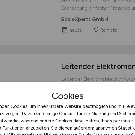
ordentlichen Dokumentation von Ar
Bearbeitung einfacher Prozesse un
ScaleXperts GmbH
heute
Remote
Leitender Elektromo
Leitender Elektromonteur (m/w/d)
ein dynamisches Unternehmen im 
Cookies
Elektroinstallationen für namhaft
deutschlandweit sowie in Österre
nden Cookies, um Ihnen unsere Website bestmöglich und mit rele
Kunden zählen unter anderem Doug
nzuzeigen. Davon sind einige Cookies für die Nutzung und Sicherh
bekannte...
otwendig, während andere Cookies dabei helfen, Ihnen personalisi
EVR Elektro GmbH
nd Funktionen anzubieten. Sie dienen außerdem anonymen Statisti