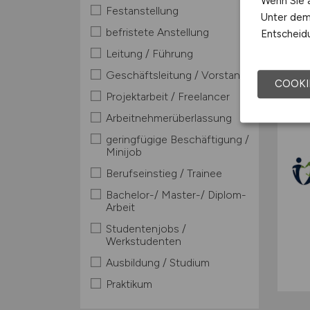
Wenn Sie a
Festanstellung
Unter dem 
befristete Anstellung
Entscheidu
Leitung / Führung
TOP
Geschäftsleitung / Vorstand
COOKI
Projektarbeit / Freelancer
Arbeitnehmerüberlassung
geringfügige Beschäftigung /
Minijob
Berufseinstieg / Trainee
Bachelor-/ Master-/ Diplom-
Arbeit
Studentenjobs /
Werkstudenten
Ausbildung / Studium
Praktikum