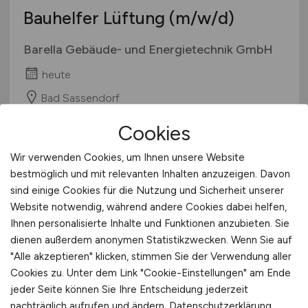
Bauhelfer Lüftung
(m/w/d)
Barella Gebäude- und Energietechnik GmbH
heute
Bad Sassendorf
Cookies
Wir verwenden Cookies, um Ihnen unsere Website
bestmöglich und mit relevanten Inhalten anzuzeigen. Davon
sind einige Cookies für die Nutzung und Sicherheit unserer
Website notwendig, während andere Cookies dabei helfen,
Ihnen personalisierte Inhalte und Funktionen anzubieten. Sie
dienen außerdem anonymen Statistikzwecken. Wenn Sie auf
Oberarzt
(m/w/d)
Akut-
"Alle akzeptieren" klicken, stimmen Sie der Verwendung aller
Cookies zu. Unter dem Link "Cookie-Einstellungen" am Ende
Psychiatrie & Psychotherapie -
jeder Seite können Sie Ihre Entscheidung jederzeit
Klinik für Seelische Gesundheit
nachträglich aufrufen und ändern.
Datenschutzerklärung