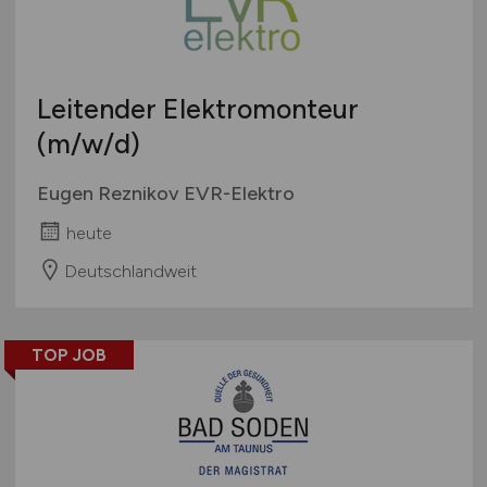
Touristik
Österreich
Umwelt / Natur
Schweiz
Unternehmensberatung / Wirtschaftsprüfung
Europa
Leitender Elektromonteur
Verwaltung
International
(m/w/d)
Gewerbe allgemein
Industrie allgemein
Eugen Reznikov EVR-Elektro
Wirtschaft allgemein
heute
Sonstige
Deutschlandweit
TOP JOB