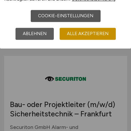
Medizinisches Zentrum für Gesundheit Bad
Lippspringe GmbH
COOKIE-EINSTELLUNGEN
heute
ABLEHNEN
ALLE AKZEPTIEREN
Bad Lippspringe
Bau- oder Projektleiter
(m/w/d)
Sicherheitstechnik – Frankfurt
Securiton GmbH Alarm- und