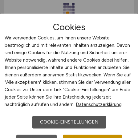
Cookies
Technischer Zeichner
(m/w/d)
Wir verwenden Cookies, um Ihnen unsere Website
bestmöglich und mit relevanten Inhalten anzuzeigen. Davon
sind einige Cookies für die Nutzung und Sicherheit unserer
Next2Sun Technology GmbH
Website notwendig, während andere Cookies dabei helfen,
01.08.2026
Ihnen personalisierte Inhalte und Funktionen anzubieten. Sie
dienen außerdem anonymen Statistikzwecken. Wenn Sie auf
Freiburg im Breisgau, Dillingen/Saar
"Alle akzeptieren" klicken, stimmen Sie der Verwendung aller
Cookies zu. Unter dem Link "Cookie-Einstellungen" am Ende
jeder Seite können Sie Ihre Entscheidung jederzeit
TOP JOB
nachträglich aufrufen und ändern.
Datenschutzerklärung
COOKIE-EINSTELLUNGEN