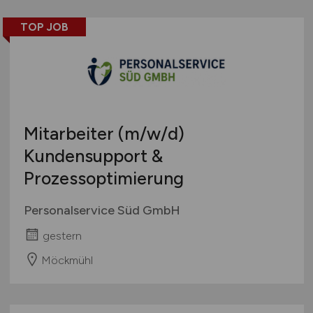
Personalwesen
Thüringen
TOP JOB
Technik / Ingenieurwesen
Deutschlandweit
Touristik
Österreich
Umwelt / Natur
Schweiz
Unternehmensberatung / Wirtschaftsprüfung
Europa
Verwaltung
International
Mitarbeiter
(m/w/d)
Gewerbe allgemein
Industrie allgemein
Kundensupport &
Wirtschaft allgemein
Prozessoptimierung
Sonstige
Personalservice Süd GmbH
gestern
Möckmühl