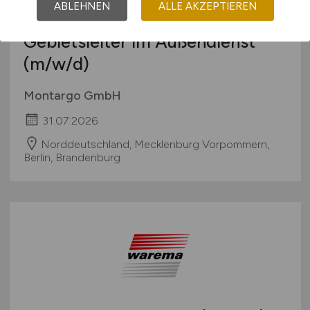
ABLEHNEN
ALLE AKZEPTIEREN
Area Sales Manager /
Gebietsleiter im Außendienst
(m/w/d)
Montargo GmbH
31.07.2026
Norddeutschland, Mecklenburg Vorpommern,
Berlin, Brandenburg