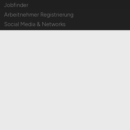
Jobfinder
Arbeitnehmer Registrierung
Social Media & Networks
Gleichberechtigung & Vielfalt
HOME
IMPRESSUM
DATENSCHUTZ
COOKIE-EINSTELLUNGEN