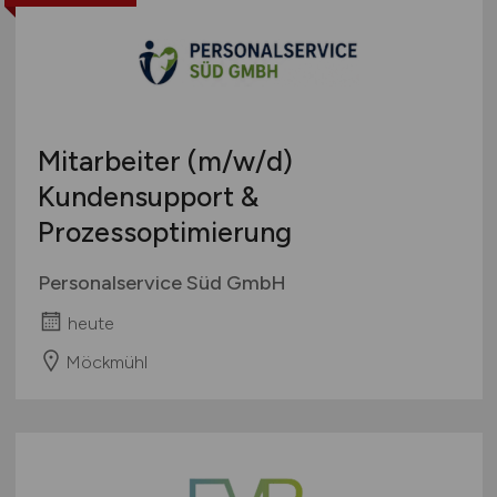
Touristik
Österreich
Umwelt / Natur
Schweiz
Unternehmensberatung / Wirtschaftsprüfung
Europa
Verwaltung
International
Mitarbeiter
(m/w/d)
Gewerbe allgemein
Industrie allgemein
Kundensupport &
Wirtschaft allgemein
Prozessoptimierung
Sonstige
Personalservice Süd GmbH
heute
Möckmühl