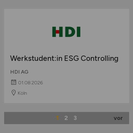
Werkstudent:in ESG Controlling
HDI AG
01.08.2026
Köln
1
2
3
vor