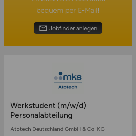
Touristik
Österreich
bequem per
E-Mail
!
Umwelt / Natur
Schweiz
Unternehmensberatung / Wirtschaftsprüfung
Europa
Jobfinder anlegen
Verwaltung
International
Gewerbe allgemein
Industrie allgemein
Wirtschaft allgemein
Sonstige
Werkstudent
(m/w/d)
Personalabteilung
Atotech Deutschland GmbH & Co. KG