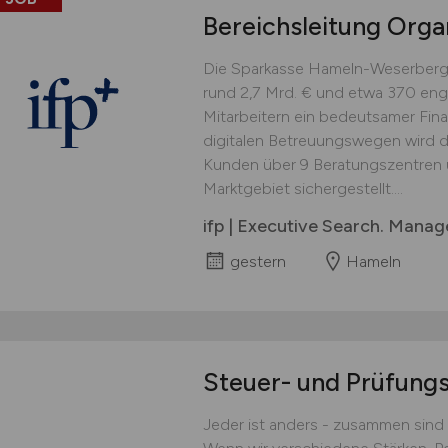
Bereichsleitung Organ
Die Sparkasse Hameln-Weserbergla
rund 2,7 Mrd. € und etwa 370 eng
Mitarbeitern ein bedeutsamer Fina
digitalen Betreuungswegen wird d
Kunden über 9 Beratungszentren 
Marktgebiet sichergestellt....
ifp | Executive Search. Mana
gestern
Hameln
Steuer- und Prüfung
Jeder ist anders - zusammen sind w