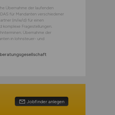
iche Übernahme der laufenden
DAS für Mandanten verschiedener
rtner (m/w/d) für einen
 komplexe Fragestellungen;
hnterminen; Übernahme der
ten in lohnsteuer- und
beratungsgesellschaft
Jobfinder anlegen