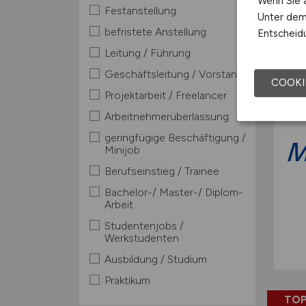
Wenn Sie a
Festanstellung
Unter dem 
befristete Anstellung
Entscheidu
TOP
Leitung / Führung
Geschäftsleitung / Vorstand
COOKI
Projektarbeit / Freelancer
Arbeitnehmerüberlassung
geringfügige Beschäftigung /
Minijob
Berufseinstieg / Trainee
Bachelor-/ Master-/ Diplom-
Arbeit
Studentenjobs /
Werkstudenten
Ausbildung / Studium
Praktikum
TOP