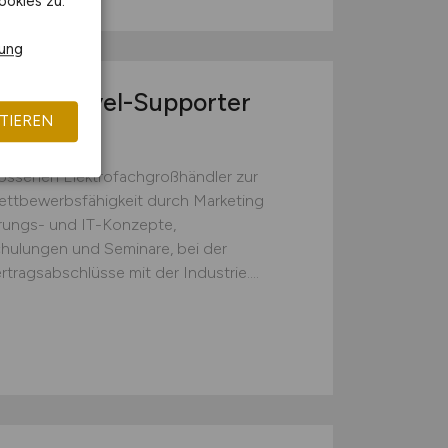
ookies zu.
rung
 First-Level-Supporter
TIEREN
ossenen Elektrofachgroßhändler zur
ettbewerbsfähigkeit durch Marketing
erungs- und IT-Konzepte,
Schulungen und Seminare, bei der
tragsabschlüsse mit der Industrie....