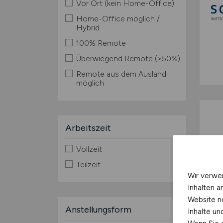
Vor Ort (kein Home-Office)
Home-Office möglich /
Hybrid
100% Remote
Überwiegend Remote (>50%)
Remote aus dem Ausland
möglich
Arbeitszeit
Vollzeit
Teilzeit
Wir verwe
Inhalten a
Website n
Anstellungsform
Inhalte u