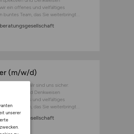
Perspektiven und Denkweisen
ir ein offenes und vielfältiges
n buntes Team, das Sie weiterbringt....
beratungsgesellschaft
ter
(m/w/d)
ir schuette Wir sind uns sicher:
Perspektiven und Denkweisen
ir ein offenes und vielfältiges
vanten
n buntes Team, das Sie weiterbringt....
eit unserer
beratungsgesellschaft
erte
kzwecken.