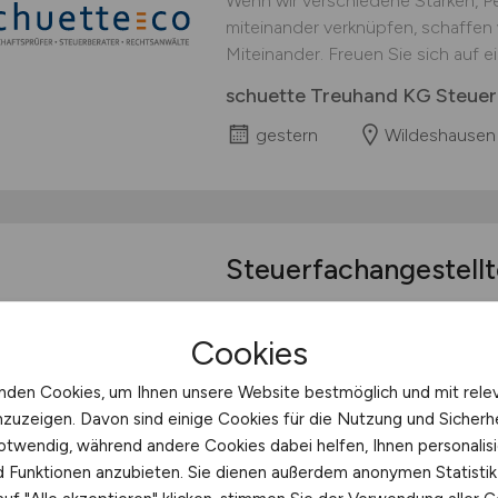
Wenn wir verschiedene Stärken, 
miteinander verknüpfen, schaffen w
Miteinander. Freuen Sie sich auf ei
schuette Treuhand KG Steuer
gestern
Wildeshausen
Steuerfachangestell
Jeder ist anders - zusammen sind w
Cookies
Wenn wir verschiedene Stärken, 
miteinander verknüpfen, schaffen w
nden Cookies, um Ihnen unsere Website bestmöglich und mit rele
Miteinander. Freuen Sie sich auf ei
nzuzeigen. Davon sind einige Cookies für die Nutzung und Sicherh
schuette Treuhand KG Steuer
otwendig, während andere Cookies dabei helfen, Ihnen personalisi
nd Funktionen anzubieten. Sie dienen außerdem anonymen Statisti
gestern
Wildeshausen