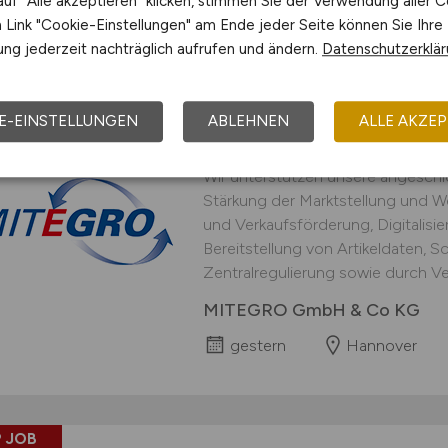
uf "Alle akzeptieren" klicken, stimmen Sie der Verwendung aller C
Link "Cookie-Einstellungen" am Ende jeder Seite können Sie Ihre
ng jederzeit nachträglich aufrufen und ändern.
Datenschutzerklä
 JOB
Fachinformatiker / IT
E-EINSTELLUNGEN
ABLEHNEN
ALLE AKZEP
(m/w/d)
Wir unterstützen unsere angeschl
Stärkung der Marktstellung und W
und Verkaufsförderung, Digitalisi
Bereitstellung von Artikeldaten, 
Zentralregulierung sowie durch Ver
MITEGRO GmbH & Co KG
gestern
Hannover
 JOB