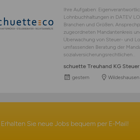
Ihre Aufgaben: Eigenverantwortl
Lohnbuchhaltungen in DATEV LO
Branchen und Größen; Ansprechpa
zugeordneten Mandantenkreis und
Überwachung von Steuer- und Lo
umfassenden Beratung der Mandan
sozialversicherungsrechtlichen...
schuette Treuhand KG Steuer
gestern
Wildeshausen
Erhalten Sie neue Jobs bequem per
E-Mail
!