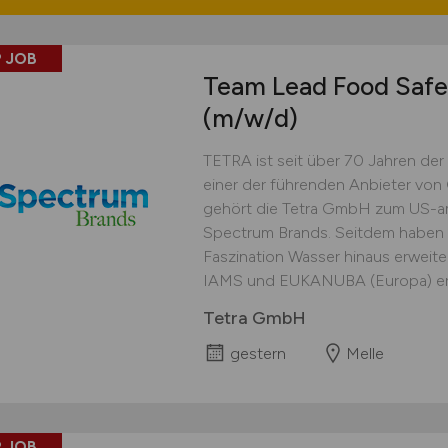
 JOB
Team Lead Food Safe
(m/w/d)
TETRA ist seit über 70 Jahren der 
einer der führenden Anbieter von
gehört die Tetra GmbH zum US-a
Spectrum Brands. Seitdem haben wi
Faszination Wasser hinaus erweite
IAMS und EUKANUBA (Europa) erst
Tetra GmbH
gestern
Melle
 JOB