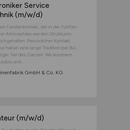
oniker Service
hnik
(m/w/d)
n Familienbetrieb, der in der fünften
ärer Atmo­s­phäre werden Strukturen
hochgehalten. Persönlicher Kontakt
r haben eine lange Tradition bei BvL.
tiger Teil des Ganzen. Wir kümmern
zubis und...
inenfabrik GmbH & Co. KG
nteur
(m/w/d)