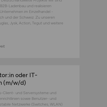
 Deutschlandweite Projekte Wir sind
B2B-Ladenbau und realisieren
e Unternehmen im Einzelhandel -
ich und der Schweiz. Zu unseren
las, Jysk, Action, Tegut und weitere
eit
or:in oder IT-
in
(m/w/d)
s-Client- und Serversysteme und
nrichtlinien sowie Benutzer- und
 stabile Netzwerke (Switches, WLAN)