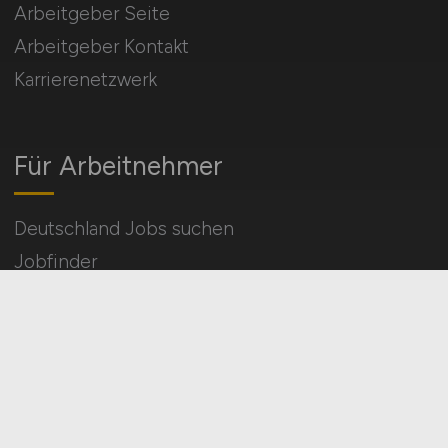
Arbeitgeber Seite
Arbeitgeber Kontakt
Karrierenetzwerk
Für Arbeitnehmer
Deutschland Jobs suchen
Jobfinder
Arbeitnehmer Registrierung
Social Media & Networks
Gleichberechtigung & Vielfalt