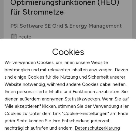
Optimierungsfunktionen (HEO)
für Stromnetze
PSI Software SE Grid & Energy Management
heute
Berlin, Oldenburg, Aschaffenburg
Cookies
Wir verwenden Cookies, um Ihnen unsere Website
bestmöglich und mit relevanten Inhalten anzuzeigen. Davon
sind einige Cookies für die Nutzung und Sicherheit unserer
Website notwendig, während andere Cookies dabei helfen,
Ihnen personalisierte Inhalte und Funktionen anzubieten. Sie
dienen außerdem anonymen Statistikzwecken. Wenn Sie auf
"Alle akzeptieren" klicken, stimmen Sie der Verwendung aller
Cookies zu. Unter dem Link "Cookie-Einstellungen" am Ende
Senior Active Directory und
jeder Seite können Sie Ihre Entscheidung jederzeit
Entra ID (IAM) Specialist
(m/w/d)
nachträglich aufrufen und ändern.
Datenschutzerklärung