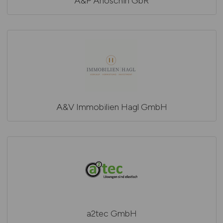
A&P Anoschin GbR
A&V Immobilien Hagl GmbH
a2tec GmbH