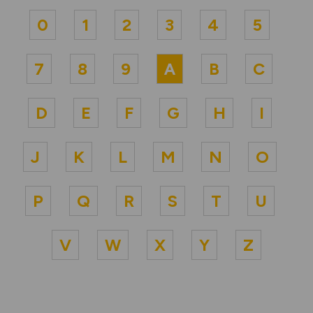
0
1
2
3
4
5
7
8
9
A
B
C
D
E
F
G
H
I
J
K
L
M
N
O
P
Q
R
S
T
U
V
W
X
Y
Z